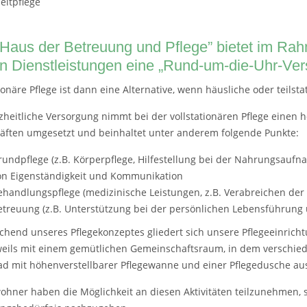
Haus der Betreuung und Pflege” bietet im Rahm
n Dienstleistungen eine „Rund-um-die-Uhr-Ver
ionäre Pflege ist dann eine Alternative, wenn häusliche oder teilst
zheitliche Versorgung nimmt bei der vollstationären Pflege einen 
räften umgesetzt und beinhaltet unter anderem folgende Punkte:
rundpflege (z.B. Körperpflege, Hilfestellung bei der Nahrungsaufn
on Eigenständigkeit und Kommunikation
ehandlungspflege (medizinische Leistungen, z.B. Verabreichen de
etreuung (z.B. Unterstützung bei der persönlichen Lebensführung 
chend unseres Pflegekonzeptes gliedert sich unsere Pflegeeinrich
weils mit einem gemütlichen Gemeinschaftsraum, in dem verschiede
ad mit höhenverstellbarer Pflegewanne und einer Pflegedusche aus
ohner haben die Möglichkeit an diesen Aktivitäten teilzunehmen,