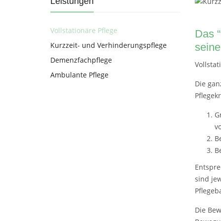
Leistungen
Vollstationäre Pflege
Das “
Kurzzeit- und Verhinderungspflege
seine
Demenzfachpflege
Vollstat
Ambulante Pflege
Die gan
Pflegek
G
v
B
B
Entspre
sind je
Pflegeb
Die Bew