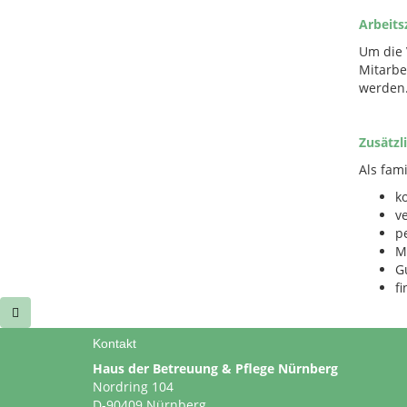
Arbeits
Um die 
Mitarbe
werden
Zusätzl
Als fam
k
v
p
M
G
f
Kontakt
Haus der Betreuung & Pflege Nürnberg
Nordring 104
D-90409 Nürnberg